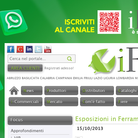
AREA CLIENTI
Registrati adesso!
ABRUZZO
BASILICATA
CALABRIA
CAMPANIA
EMILIA
FRIULI
LAZIO
LIGURIA
LOMBARDIA
M
N
ews
P
roduttori
D
istributori
C
ataloghi
i
-Commerciali
M
ercato
C
om'é fatto
F
iere
Esposizioni in Ferra
Focus
15/10/2013
Approfondimenti