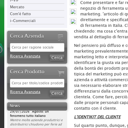
i-VIP
Come presentare e far re
Mercato
negozio di ferramenta uti
Com'é fatto
marketing. ’articolo di
direttamente e specificat
i-Commerciali
di ferramenta in Italia.
chiedendo: ma cosa c’entra
Cerca Azienda
vendita al dettaglio di ferr
Nel pensiero più diffuso e co
marketing prevalentemente 
Ricerca Avanzata
marketing letto e interpret
identificare la giusta via pe
della bontà dei prodotti pro
Cerca Prodotto
tipica del marketing può es
azienda o attività commerci
30/07/2026 Sparco protagonista
sia necessario elaborare str
su DAZN per tutta la stagione di
differenziarsi dalla concorr
Ricerca Avanzata
Serie A 2026/2027
clientela. Come fare, perci
L'azienda rafforza la propria
strategia di comunicazione
dalle proprie personali cap
News
televisiva, portando la presenza del
29/07/2026 Agosto: un
contatto con il cliente.
brand a un nuovo livello. Dopo la
fenomeno tutto italiano
campagna avviata nella scorsa
Mentre molte aziende produttrici e
L’IDENTIKIT DEL CLIENTE
stagione, Sparco sarà infatti on air
distributrici chiudono per ferie ad
per l’intero campionato di Serie A
agosto, ferramenta, utensilerie e
Sul quarto punto, dunque, gl
2026/2027, con una visibilità
rivendite agrarie continuano a
28/07/2026 Eventi #iFerr 136 |