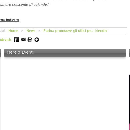
umero crescente di aziende
."
rna indietro
 qui:
Home
>
News
>
Purina promuove gli uffici pet-friendly
dividi:
Fiere & Eventi