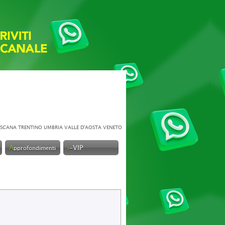
SCANA
TRENTINO
UMBRIA
VALLE D'AOSTA
VENETO
A
i
-VIP
pprofondimenti