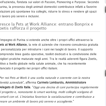
ell'azienda, fondata sui valori di Passion, Pioneering e Purpose. Secondo
urina, la presenza degli animali domestici contribuisce infatti a favorire
elazioni più spontanee tra colleghi, ridurre lo stress e rendere gli spazi
i lavoro più sereni e inclusivi.
resce la Pets at Work Alliance: entrano Bonprix e
oetis rafforza il progetto
'impegno di Purina si estende anche oltre i propri uffici attraverso la
ets at Work Alliance
, la rete di aziende che ricevono consulenza gratuita
 personalizzata per introdurre i cani nei luoghi di lavoro. Il supporto
omprende linee guida operative, toolkit dedicati e la condivisione delle
igliori pratiche maturate negli anni. Tra le realtà aderenti figura Zoetis,
ttivo a livello globale nella salute animale, che ha recentemente
ilanciato il progetto nei propri uffici italiani.
Per noi Pets at Work è una scelta naturale e coerente con la nostra
dentità aziendale
", afferma
Carmelo Lombardo, Amministratore
elegato di Zoetis Italia
. "
Oggi una decina di cani partecipa regolarmente
l progetto e, nonostante lo smart working, molti colleghi scelgono di
ortarli con sé. L'iniziativa favorisce la socializzazione e contribuisce a
reare un ambiente di lavoro più sereno e accogliente
."