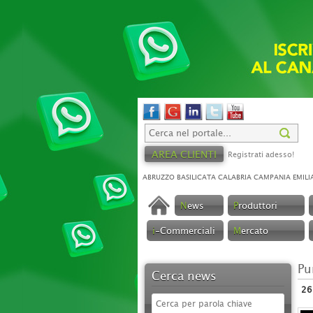
AREA CLIENTI
Registrati adesso!
ABRUZZO
BASILICATA
CALABRIA
CAMPANIA
EMILI
N
ews
P
roduttori
i
-Commerciali
M
ercato
Pu
Cerca news
26