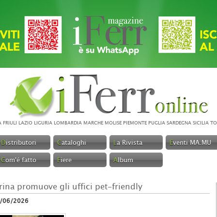
A
FRIULI
LAZIO
LIGURIA
LOMBARDIA
MARCHE
MOLISE
PIEMONTE
PUGLIA
SARDEGNA
SICILIA
TO
D
istributori
C
ataloghi
L
a Rivista
E
venti MA.MU
C
om'é fatto
F
iere
A
lbum
rina promuove gli uffici pet-friendly
/06/2026