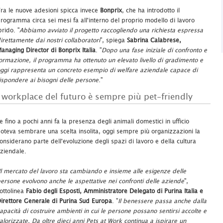
ra le nuove adesioni spicca invece
Bonprix
, che ha introdotto il
rogramma circa sei mesi fa all'interno del proprio modello di lavoro
brido. "
Abbiamo avviato il progetto raccogliendo una richiesta espressa
irettamente dai nostri collaboratori
", spiega
Sabrina Calabrese,
anaging Director di Bonprix Italia
. "
Dopo una fase iniziale di confronto e
ormazione, il programma ha ottenuto un elevato livello di gradimento e
ggi rappresenta un concreto esempio di welfare aziendale capace di
ispondere ai bisogni delle persone
."
l workplace del futuro è sempre più pet-friendly
e fino a pochi anni fa la presenza degli animali domestici in ufficio
oteva sembrare una scelta insolita, oggi sempre più organizzazioni la
onsiderano parte dell'evoluzione degli spazi di lavoro e della cultura
ziendale.
Il mercato del lavoro sta cambiando e insieme alle esigenze delle
ersone evolvono anche le aspettative nei confronti delle aziende
",
ottolinea
Fabio degli Esposti, Amministratore Delegato di Purina Italia e
irettore Generale di Purina Sud Europa
. "
Il benessere passa anche dalla
apacità di costruire ambienti in cui le persone possano sentirsi accolte e
alorizzate. Da oltre dieci anni Pets at Work continua a ispirare un