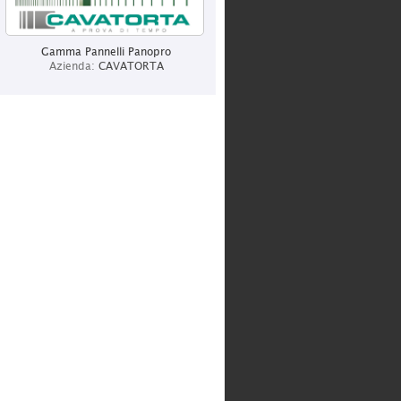
ITALCHIAVI SRL
Categoria:
Grossisti
Gamma Pannelli Panopro
Azienda:
CAVATORTA
LOTTO SPORT ITALIA SPA
Categoria:
Produzione
CENTURY ITALIA
Categoria:
Produzione