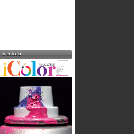
In edicola
CAVATORTA
Categoria:
Produzione