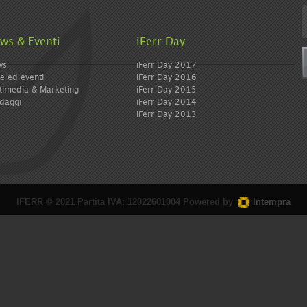
ws & Eventi
iFerr Day
ws
iFerr Day 2017
re ed eventi
iFerr Day 2016
timedia & Marketing
iFerr Day 2015
daggi
iFerr Day 2014
iFerr Day 2013
IFERR © 2021 Partita IVA: 12022601004 Powered by
Intempra