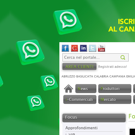
AREA CLIENTI
Registrati adesso!
ABRUZZO
BASILICATA
CALABRIA
CAMPANIA
EMILI
N
ews
P
roduttori
i
-Commerciali
M
ercato
F
Focus
Approfondimenti