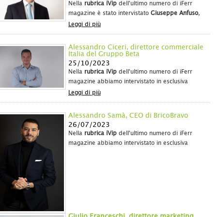
Nella
rubrica iVip
dell'ultimo numero di iFerr
magazine è stato intervistato
Giuseppe Anfuso
,
amministratore delegato della
Emanuele Anfuso
Leggi di più
S.p.A
., che ha ripercorso la storia dell'azienda e
ha spiegato come l'<
Alessandro Ciceri, direttore commerciale
Italia del Gruppo Beta
25/10/2023
Nella
rubrica iVip
dell'ultimo numero di iFerr
magazine abbiamo intervistato in esclusiva
Alessandro Ciceri
, direttore commerciale Italia
Leggi di più
del
Gruppo Beta
, che ha condiviso con noi i
risultati positivi
e
Alessandro Samà, CEO di BricoBravo
26/07/2023
Nella
rubrica iVip
dell'ultimo numero di iFerr
magazine abbiamo intervistato in esclusiva
Alessandro Samà
,
CEO di
BricoBravo
Leggi di più
Giulio Franceschi, direttore marketing