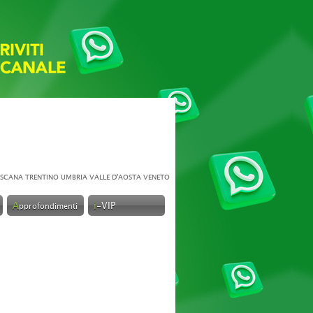
SCANA
TRENTINO
UMBRIA
VALLE D'AOSTA
VENETO
A
i
-VIP
pprofondimenti