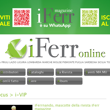
A
FRIULI
LAZIO
LIGURIA
LOMBARDIA
MARCHE
MOLISE
PIEMONTE
PUGLIA
SARDEGNA
SICILIA
TO
D
istributori
C
ataloghi
L
a Rivista
E
venti MA.MU
C
om'é fatto
F
iere
A
lbum
ocus
>
i-VIP
iFerrnando, mascotte della rivista iFerr
magazine