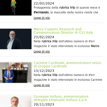
22/03/2024
Protagonista della
rubrica iVip
di questo mese è
iFerrnando
, la mascotte della nostra rivista che
racconta il suo primo anno di attività al fianco
Leggi di più
degli operatori della fil
Marco Cuppini, Research and
Communication Director di GS1 Italy
23/02/2024
Nella
rubrica iVip
dell'ultimo numero di iFerr
magazine è stato intervistato in esclusiva
Marco
Cuppini, Research and Communication Director di
Leggi di più
GS1 Italy
,
che ha scattato una fotografia esclusiva
delle dinamiche d
Carmine Cardinale, amministratore unico
di Gruppo Cardinale
13/12/2023
Nella
rubrica iVip
dell'ultimo numero di iFerr
magazine è stato intervistato in esclusiva Carmine
Cardinale, amministratore unico di Gruppo
Leggi di più
Cardinale e e artefice di una realtà distributiva
che guarda sempre al futuro e che vede nelle
Giuseppe Anfuso, amministratore
nuove generazioni i tassel
delegato Emanuele Anfuso S.p.A.
20/11/2023