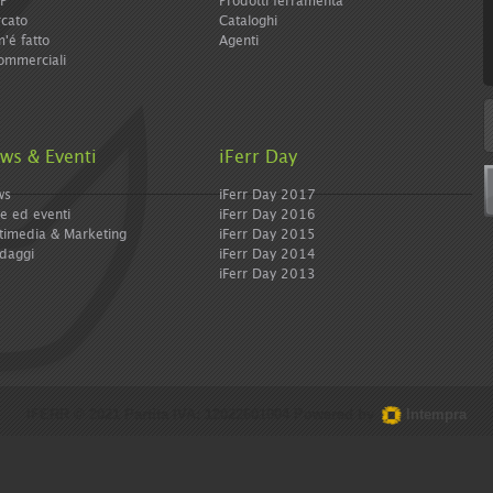
IP
Prodotti ferramenta
ferramenta e diy. Con la giusta dose di curiosità e
cato
Cataloghi
tanta professionalità
'é fatto
Agenti
ommerciali
. 1 di 2 |
Avanti >
 qui:
Home
>
Notizie - Tutte
ws & Eventi
iFerr Day
dividi:
ws
iFerr Day 2017
re ed eventi
iFerr Day 2016
timedia & Marketing
iFerr Day 2015
daggi
iFerr Day 2014
iFerr Day 2013
IFERR © 2021 Partita IVA: 12022601004 Powered by
Intempra