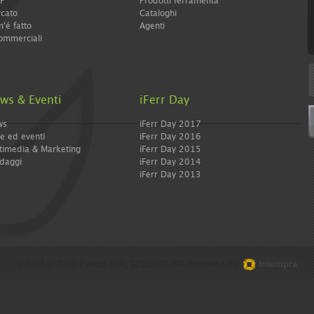
IP
Prodotti ferramenta
ferramenta e diy. Con la giusta dose di curiosità e
cato
Cataloghi
tanta professionalità
'é fatto
Agenti
ommerciali
. 1 di 2 |
Avanti >
 qui:
Home
>
Notizie - Tutte
ws & Eventi
iFerr Day
dividi:
ws
iFerr Day 2017
re ed eventi
iFerr Day 2016
timedia & Marketing
iFerr Day 2015
daggi
iFerr Day 2014
iFerr Day 2013
IFERR © 2021 Partita IVA: 12022601004 Powered by
Intempra