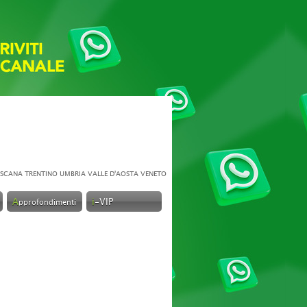
SCANA
TRENTINO
UMBRIA
VALLE D'AOSTA
VENETO
A
i
-VIP
pprofondimenti