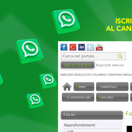
AREA CLIENTI
Registrati adesso!
ABRUZZO
BASILICATA
CALABRIA
CAMPANIA
EMILI
N
ews
P
roduttori
i
-Commerciali
M
ercato
F
Focus
Approfondimenti