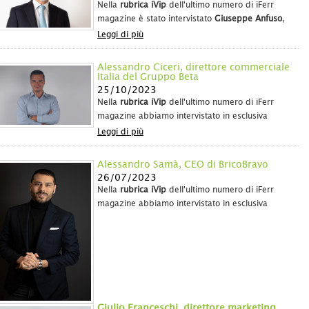
Nella
rubrica iVip
dell'ultimo numero di iFerr
magazine è stato intervistato
Giuseppe Anfuso
,
amministratore delegato della
Emanuele Anfuso
Leggi di più
S.p.A
., che ha ripercorso la storia dell'azienda e
ha spiegato come l'<
Alessandro Ciceri, direttore commerciale
Italia del Gruppo Beta
25/10/2023
Nella
rubrica iVip
dell'ultimo numero di iFerr
magazine abbiamo intervistato in esclusiva
Alessandro Ciceri
, direttore commerciale Italia
Leggi di più
del
Gruppo Beta
, che ha condiviso con noi i
risultati positivi
e
Alessandro Samà, CEO di BricoBravo
26/07/2023
Nella
rubrica iVip
dell'ultimo numero di iFerr
magazine abbiamo intervistato in esclusiva
Alessandro Samà
,
CEO di
BricoBravo
Leggi di più
Giulio Franceschi, direttore marketing