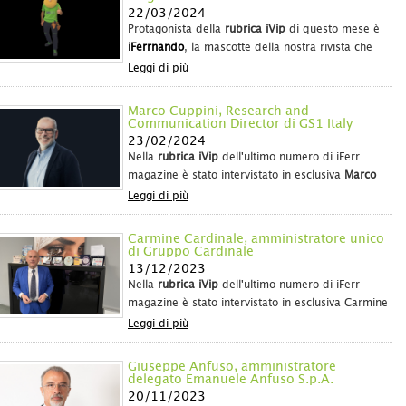
22/03/2024
Protagonista della
rubrica iVip
di questo mese è
iFerrnando
, la mascotte della nostra rivista che
racconta il suo primo anno di attività al fianco
Leggi di più
degli operatori della fil
Marco Cuppini, Research and
Communication Director di GS1 Italy
23/02/2024
Nella
rubrica iVip
dell'ultimo numero di iFerr
magazine è stato intervistato in esclusiva
Marco
Cuppini, Research and Communication Director di
Leggi di più
GS1 Italy
,
che ha scattato una fotografia esclusiva
delle dinamiche d
Carmine Cardinale, amministratore unico
di Gruppo Cardinale
13/12/2023
Nella
rubrica iVip
dell'ultimo numero di iFerr
magazine è stato intervistato in esclusiva Carmine
Cardinale, amministratore unico di Gruppo
Leggi di più
Cardinale e e artefice di una realtà distributiva
che guarda sempre al futuro e che vede nelle
Giuseppe Anfuso, amministratore
nuove generazioni i tassel
delegato Emanuele Anfuso S.p.A.
20/11/2023