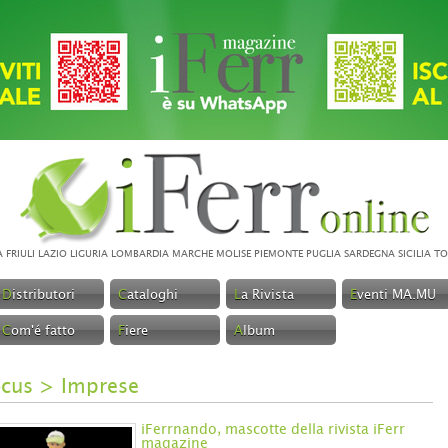
A
FRIULI
LAZIO
LIGURIA
LOMBARDIA
MARCHE
MOLISE
PIEMONTE
PUGLIA
SARDEGNA
SICILIA
TO
D
istributori
C
ataloghi
L
a Rivista
E
venti MA.MU
C
om'é fatto
F
iere
A
lbum
ocus
>
Imprese
iFerrnando, mascotte della rivista iFerr
magazine