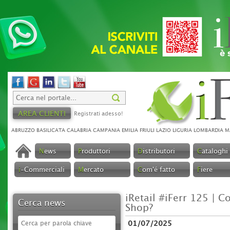
AREA CLIENTI
Registrati adesso!
ABRUZZO
BASILICATA
CALABRIA
CAMPANIA
EMILIA
FRIULI
LAZIO
LIGURIA
LOMBARDIA
M
N
ews
P
roduttori
D
istributori
C
ataloghi
i
-Commerciali
M
ercato
C
om'é fatto
F
iere
iRetail #iFerr 125 | 
Cerca news
Shop?
01/07/2025