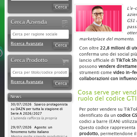
L’e-
azien
GS1 I
Cerca Azienda
pass
otten
marketplace del momento.
Ricerca Avanzata
Con oltre
22,8 milioni di ute
conferma uno dei social più
Cerca Prodotto
lancio ufficiale di
TikTok S
possono
vendere direttamen
strumenti come
video in-fe
09/08/2026 iStory #iFerr 136 |
collaborazioni con influenc
Ferramenta Moreno Silvano: quello
Ricerca Avanzata
che su internet non c'è...
Rapporto umano, consulenza ed
Cosa serve per vend
esperienza sono elementi
News
ruolo del codice GT
fondamentali per la Ferramenta
30/07/2026 Sparco protagonista
Moreno Silvano di Andora, che
su DAZN per tutta la stagione di
punta volutamente, oltre che
Serie A 2026/2027
Per poter vendere su TikTo
sull’ampia offerta, su valori che il
L'azienda rafforza la propria
identificato da un
codice G
web non può offrire.
strategia di comunicazione
codici a barre (EAN) utilizz
«
televisiva, portando la presenza del
29/07/2026 Agosto: un
Vai da Luigina, che hanno di
tutto
brand a un nuovo livello. Dopo la
fenomeno tutto italiano
». Ad Andora (SV) questa frase
Questo codice rappresenta 
accompagna da oltre sessant’anni
campagna avviata nella scorsa
Mentre molte aziende produttrici e
prodotto
, permettendone il
la storia di un’attività diventata un
stagione, Sparco sarà infatti on air
distributrici chiudono per ferie ad