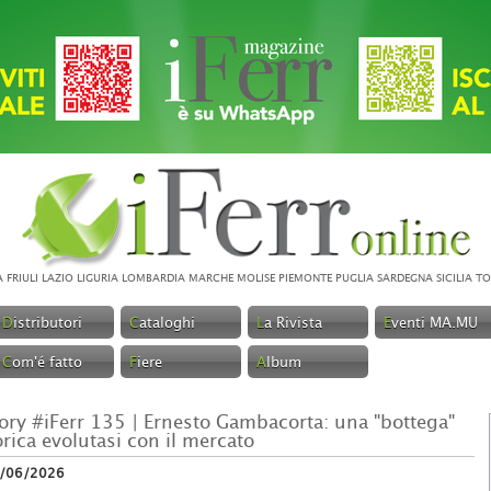
A
FRIULI
LAZIO
LIGURIA
LOMBARDIA
MARCHE
MOLISE
PIEMONTE
PUGLIA
SARDEGNA
SICILIA
TO
D
istributori
C
ataloghi
L
a Rivista
E
venti MA.MU
C
om'é fatto
F
iere
A
lbum
tory #iFerr 135 | Ernesto Gambacorta: una "bottega"
orica evolutasi con il mercato
/06/2026