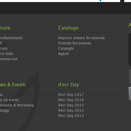
e/icolormagazine-
A
tizie
Catalogo
rofondimenti
Imprese settore ferramenta
IP
Prodotti ferramenta
cato
Cataloghi
'é fatto
Agenti
ommerciali
ws & Eventi
iFerr Day
ws
iFerr Day 2017
re ed eventi
iFerr Day 2016
timedia & Marketing
iFerr Day 2015
daggi
iFerr Day 2014
iFerr Day 2013