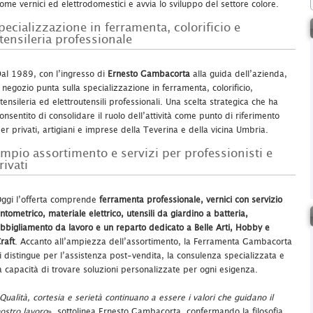
ome vernici ed elettrodomestici e avvia lo sviluppo del settore colore.
pecializzazione in ferramenta, colorificio e
tensileria professionale
al 1989, con l’ingresso di
Ernesto Gambacorta
alla guida dell’azienda,
l negozio punta sulla specializzazione in ferramenta, colorificio,
tensileria ed elettroutensili professionali. Una scelta strategica che ha
onsentito di consolidare il ruolo dell’attività come punto di riferimento
er privati, artigiani e imprese della Teverina e della vicina Umbria.
mpio assortimento e servizi per professionisti e
rivati
ggi l’offerta comprende
ferramenta professionale, vernici con servizio
intometrico, materiale elettrico, utensili da giardino a batteria,
bbigliamento da lavoro e un reparto dedicato a Belle Arti, Hobby e
raft
. Accanto all’ampiezza dell’assortimento, la Ferramenta Gambacorta
i distingue per l’assistenza post-vendita, la consulenza specializzata e
a capacità di trovare soluzioni personalizzate per ogni esigenza.
Qualità, cortesia e serietà continuano a essere i valori che guidano il
ostro lavoro
», sottolinea Ernesto Gambacorta, confermando la filosofia