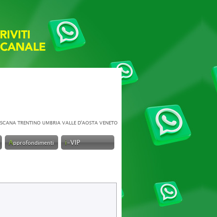
SCANA
TRENTINO
UMBRIA
VALLE D'AOSTA
VENETO
A
i
-VIP
pprofondimenti