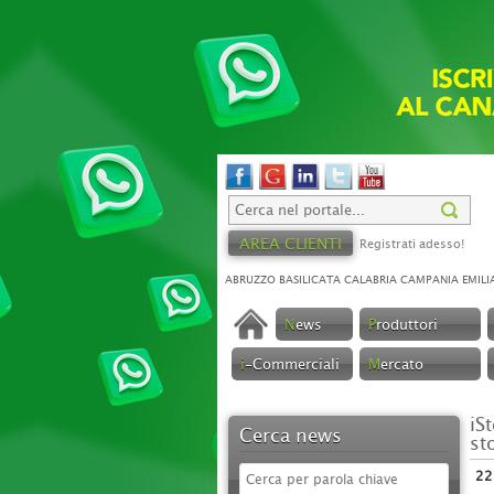
AREA CLIENTI
Registrati adesso!
ABRUZZO
BASILICATA
CALABRIA
CAMPANIA
EMILI
N
ews
P
roduttori
i
-Commerciali
M
ercato
iS
Cerca news
st
22