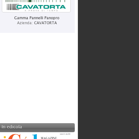
CENTURY ITALIA
Categoria:
Produzione
Gamma Pannelli Panopro
Azienda:
CAVATORTA
CAVATORTA
Categoria:
Produzione
In edicola
ITALCHIAVI SRL
Categoria:
Grossisti