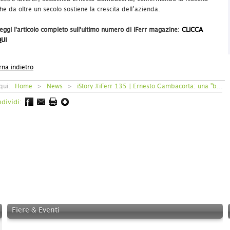
he da oltre un secolo sostiene la crescita dell’azienda.
eggi l'articolo completo sull'ultimo numero di iFerr magazine:
CLICCA
UI
rna indietro
 qui:
Home
>
News
>
iStory #iFerr 135 | Ernesto Gambacorta: una "bottega" storica evolutasi con il mercato
dividi:
Fiere & Eventi