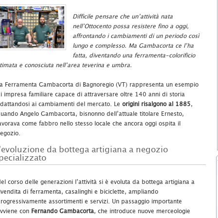
Difficile pensare che un’attività nata
nell’Ottocento possa resistere fino a oggi,
affrontando i cambiamenti di un periodo così
lungo e complesso. Ma Gambacorta ce l’ha
fatta, diventando una ferramenta-colorificio
timata e conosciuta nell’area teverina e umbra.
a Ferramenta Gambacorta di Bagnoregio (VT) rappresenta un esempio
i impresa familiare capace di attraversare oltre 140 anni di storia
dattandosi ai cambiamenti del mercato. Le
origini risalgono al 1885
,
uando Angelo Gambacorta, bisnonno dell’attuale titolare Ernesto,
avorava come fabbro nello stesso locale che ancora oggi ospita il
egozio.
’evoluzione da bottega artigiana a negozio
pecializzato
el corso delle generazioni l’attività si è evoluta da bottega artigiana a
ivendita di ferramenta, casalinghi e biciclette, ampliando
rogressivamente assortimenti e servizi. Un passaggio importante
vviene con
Fernando Gambacorta
, che introduce nuove merceologie