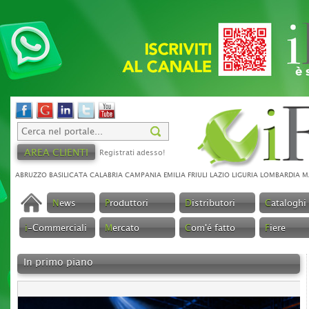
AREA CLIENTI
Registrati adesso!
ABRUZZO
BASILICATA
CALABRIA
CAMPANIA
EMILIA
FRIULI
LAZIO
LIGURIA
LOMBARDIA
M
N
ews
P
roduttori
D
istributori
C
ataloghi
i
-Commerciali
M
ercato
C
om'é fatto
F
iere
In primo piano