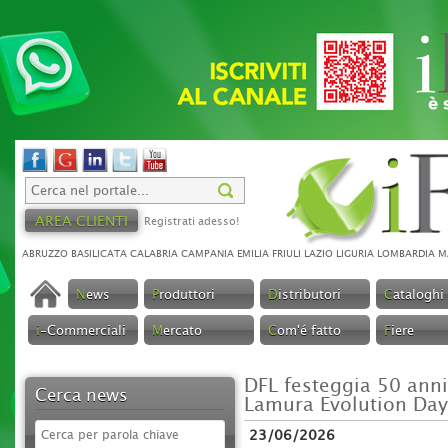
AREA CLIENTI
Registrati adesso!
ABRUZZO
BASILICATA
CALABRIA
CAMPANIA
EMILIA
FRIULI
LAZIO
LIGURIA
LOMBARDIA
M
N
ews
P
roduttori
D
istributori
C
ataloghi
i
-Commerciali
M
ercato
C
om'é fatto
F
iere
DFL festeggia 50 anni:
Cerca news
Lamura Evolution Day
23/06/2026