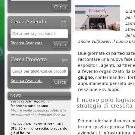
Gran
per 
Cerca Azienda
Lamu
attiv
del n
anche Vulpower, il nuovo bra
Ricerca Avanzata
Due giornate di partecipazi
Cerca Prodotto
raccontare una nuova fase de
espositori, agenti, partner
all’evento organizzato da 
30/07/2026 Sparco protagonista
giugno
, confermando il for
su DAZN per tutta la stagione di
Ricerca Avanzata
Serie A 2026/2027
appuntamento pensato per 
L'azienda rafforza la propria
relazione e sviluppo.
strategia di comunicazione
News
televisiva, portando la presenza del
29/07/2026 Agosto: un
Il nuovo polo logisti
brand a un nuovo livello. Dopo la
fenomeno tutto italiano
campagna avviata nella scorsa
Mentre molte aziende produttrici e
strategia di crescita
stagione, Sparco sarà infatti on air
distributrici chiudono per ferie ad
per l’intero campionato di Serie A
agosto, ferramenta, utensilerie e
2026/2027, con una visibilità
rivendite agrarie continuano a
28/07/2026 Eventi #iFerr 136 |
Per due giornate il nuovo po
continuativa da agosto 2026 a
lavorare. In un mercato sempre
DFL: 50 anni di crescita, lo sguardo
in uno spazio aperto all’inco
maggio 2027.
operativo, la vera sfida non è la
già al futuro
La pianificazione su DAZN prevede
pausa estiva, ma garantire
iFerr magazine era presente
aziendali. L’infrastruttura,