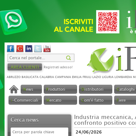
AREA CLIENTI
Registrati adesso!
ABRUZZO
BASILICATA
CALABRIA
CAMPANIA
EMILIA
FRIULI
LAZIO
LIGURIA
LOMBARDIA
M
N
ews
P
roduttori
D
istributori
C
ataloghi
i
-Commerciali
M
ercato
C
om'é fatto
F
iere
Industria meccanica,
Cerca news
confronto positivo co
24/06/2026