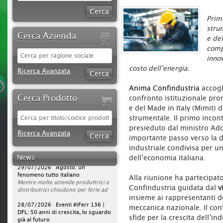
Prim
stru
Cerca Azienda
e del
comp
innov
costo dell’energia.
Ricerca Avanzata
Anima Confindustria
accogl
Cerca Prodotto
confronto istituzionale pro
e del Made in Italy (Mimit) 
strumentale. Il primo incont
30/07/2026 Sparco protagonista
presieduto dal ministro Ad
su DAZN per tutta la stagione di
Ricerca Avanzata
Serie A 2026/2027
importante passo verso la d
L'azienda rafforza la propria
industriale condivisa per un
strategia di comunicazione
News
dell’economia italiana.
televisiva, portando la presenza del
29/07/2026 Agosto: un
brand a un nuovo livello. Dopo la
fenomeno tutto italiano
campagna avviata nella scorsa
Mentre molte aziende produttrici e
Alla riunione ha partecipa
stagione, Sparco sarà infatti on air
distributrici chiudono per ferie ad
Confindustria guidata dal
vi
per l’intero campionato di Serie A
agosto, ferramenta, utensilerie e
2026/2027, con una visibilità
rivendite agrarie continuano a
28/07/2026 Eventi #iFerr 136 |
insieme ai rappresentanti del
continuativa da agosto 2026 a
lavorare. In un mercato sempre
DFL: 50 anni di crescita, lo sguardo
meccanica nazionale. Il conf
maggio 2027.
operativo, la vera sfida non è la
già al futuro
sfide per la crescita dell’in
La pianificazione su DAZN prevede
pausa estiva, ma garantire
iFerr magazine era presente