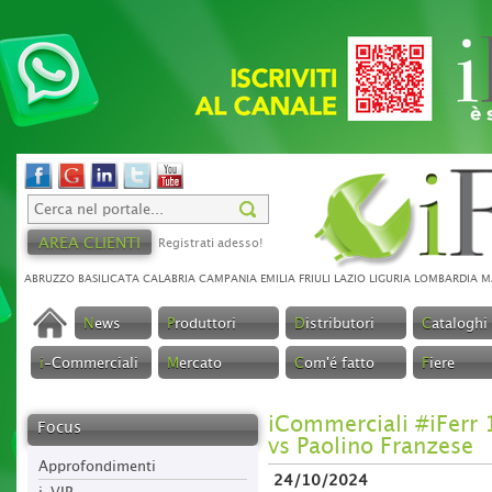
AREA CLIENTI
Registrati adesso!
ABRUZZO
BASILICATA
CALABRIA
CAMPANIA
EMILIA
FRIULI
LAZIO
LIGURIA
LOMBARDIA
M
N
ews
P
roduttori
D
istributori
C
ataloghi
i
-Commerciali
M
ercato
C
om'é fatto
F
iere
iCommerciali #iFerr 
Focus
vs Paolino Franzese
Approfondimenti
24/10/2024