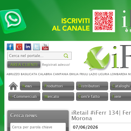
AREA CLIENTI
Registrati adesso!
ABRUZZO
BASILICATA
CALABRIA
CAMPANIA
EMILIA
FRIULI
LAZIO
LIGURIA
LOMBARDIA
M
N
ews
P
roduttori
D
istributori
C
ataloghi
i
-Commerciali
M
ercato
C
om'é fatto
F
iere
iRetail #iFerr 134| Fe
Cerca news
Morona
07/06/2026