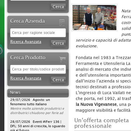
Nata
Ferr
Cerca Azienda
cost
soli
punt
servizio e capacità di adatt
Ricerca Avanzata
evoluzione.
Cerca Prodotto
Fondata nel 1983 a Trezzan
Ferramenta e Utensileria L
analisi di mercato che indiv
30/07/2026 Sparco protagonista
e dell’utensileria importanti
su DAZN per tutta la stagione di
Ricerca Avanzata
dall’inizio l’azienda si spec
Serie A 2026/2027
L'azienda rafforza la propria
tecnici destinati a professio
strategia di comunicazione
News
L’ingresso di Luca Vailati 
televisiva, portando la presenza del
29/07/2026 Agosto: un
che porta, nel 1992, al tras
brand a un nuovo livello. Dopo la
fenomeno tutto italiano
campagna avviata nella scorsa
Mentre molte aziende produttrici e
la Nuova Vigevanese
, una p
stagione, Sparco sarà infatti on air
distributrici chiudono per ferie ad
maggiore visibilità e facilità
per l’intero campionato di Serie A
agosto, ferramenta, utensilerie e
2026/2027, con una visibilità
rivendite agrarie continuano a
28/07/2026 Eventi #iFerr 136 |
Un’offerta completa 
continuativa da agosto 2026 a
lavorare. In un mercato sempre
DFL: 50 anni di crescita, lo sguardo
professionale
maggio 2027.
operativo, la vera sfida non è la
già al futuro
La pianificazione su DAZN prevede
pausa estiva, ma garantire
iFerr magazine era presente