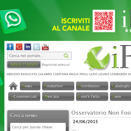
AREA CLIENTI
Registrati adesso!
ABRUZZO
BASILICATA
CALABRIA
CAMPANIA
EMILIA
FRIULI
LAZIO
LIGURIA
LOMBARDIA
M
N
ews
P
roduttori
D
istributori
C
ataloghi
i
-Commerciali
M
ercato
C
om'é fatto
F
iere
Osservatorio Non Fo
Cerca news
24/06/2015