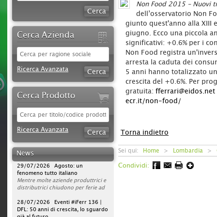
Non Food 2015 - Nuovi tr
dell’osservatorio Non Fo
giunto quest'anno alla XIII e
giugno. Ecco una piccola an
Cerca Azienda
significativi: +0.6% per i c
Non Food registra un'invers
arresta la caduta dei consum
Ricerca Avanzata
5 anni hanno totalizzato un
crescita del +0.6%. Per pro
gratuita:
fferrari@eidos.net
Cerca Prodotto
ecr.it/non-food/
30/07/2026 Sparco protagonista
Ricerca Avanzata
su DAZN per tutta la stagione di
Torna indietro
Serie A 2026/2027
L'azienda rafforza la propria
Sei qui:
Home
>
Lombardia
>
strategia di comunicazione
News
televisiva, portando la presenza del
29/07/2026 Agosto: un
Condividi:
brand a un nuovo livello. Dopo la
fenomeno tutto italiano
campagna avviata nella scorsa
Mentre molte aziende produttrici e
stagione, Sparco sarà infatti on air
distributrici chiudono per ferie ad
per l’intero campionato di Serie A
agosto, ferramenta, utensilerie e
2026/2027, con una visibilità
rivendite agrarie continuano a
28/07/2026 Eventi #iFerr 136 |
continuativa da agosto 2026 a
lavorare. In un mercato sempre
DFL: 50 anni di crescita, lo sguardo
maggio 2027.
operativo, la vera sfida non è la
già al futuro
La pianificazione su DAZN prevede
pausa estiva, ma garantire
iFerr magazine era presente