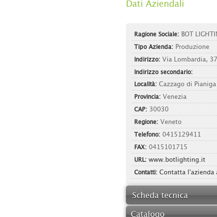
Dati Aziendali
Ragione Sociale:
BOT LIGHTI
Tipo Azienda:
Produzione
Indirizzo:
Via Lombardia, 3
Indirizzo secondario:
Località:
Cazzago di Pianiga
Provincia:
Venezia
CAP:
30030
Regione:
Veneto
Telefono:
0415129411
FAX:
0415101715
URL:
www.botlighting.it
Contatti:
Contatta l'azienda
Scheda tecnica
Catalogo